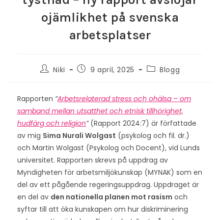
ojämlikhet på svenska
arbetsplatser
Inläggsförfattare:
Inlägget
Inläggskategori:
Niki
9 april, 2025
Blogg
publicerat:
Rapporten
”
Arbetsrelaterad stress och ohälsa – om
samband mellan utsatthet och etnisk tillhörighet,
hudfärg och religion
”
(Rapport 2024:7) är författade
av mig
Sima Nurali Wolgast
(psykolog och fil. dr.)
och Martin Wolgast (Psykolog och Docent), vid Lunds
universitet. Rapporten skrevs på uppdrag av
Myndigheten för arbetsmiljökunskap (MYNAK) som en
del av ett pågående regeringsuppdrag. Uppdraget är
en del av
den nationella planen mot rasism
och
syftar till att öka kunskapen om hur diskriminering