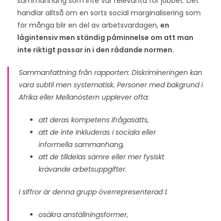
sammanhang som inte var relevanta för jobbet. Det
handlar alltså om en sorts social marginalisering som
för många blir en del av arbetsvardagen,
en
lågintensiv men ständig påminnelse om att man
inte riktigt passar in i den rådande normen.
Sammanfattning från rapporten: Diskrimineringen kan
vara subtil men systematisk. Personer med bakgrund i
Afrika eller Mellanöstern upplever ofta:
att deras kompetens ifrågasätts,
att de inte inkluderas i sociala eller
informella sammanhang,
att de tilldelas sämre eller mer fysiskt
krävande arbetsuppgifter.
I siffror är denna grupp överrepresenterad i:
osäkra anställningsformer,