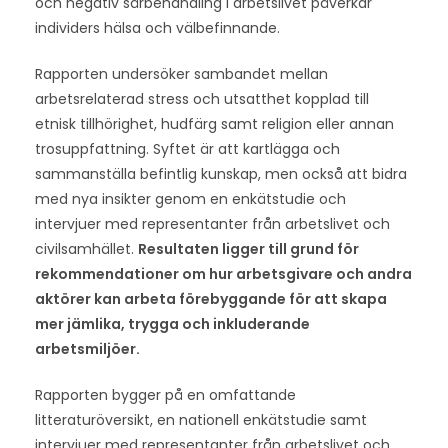
och negativ särbehandling i arbetslivet påverkar
individers hälsa och välbefinnande.
Rapporten undersöker sambandet mellan
arbetsrelaterad stress och utsatthet kopplad till
etnisk tillhörighet, hudfärg samt religion eller annan
trosuppfattning. Syftet är att kartlägga och
sammanställa befintlig kunskap, men också att bidra
med nya insikter genom en enkätstudie och
intervjuer med representanter från arbetslivet och
civilsamhället.
Resultaten ligger till grund för
rekommendationer om hur arbetsgivare och andra
aktörer kan arbeta förebyggande för att skapa
mer jämlika, trygga och inkluderande
arbetsmiljöer.
Rapporten bygger på en omfattande
litteraturöversikt, en nationell enkätstudie samt
intervjuer med representanter från arbetslivet och