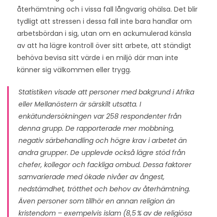
återhämtning och i vissa fall långvarig ohälsa. Det blir
tydligt att stressen i dessa fall inte bara handlar om
arbetsbördan i sig, utan om en ackumulerad känsla
av att ha lägre kontroll över sitt arbete, att ständigt
behöva bevisa sitt värde i en miljö där man inte
känner sig välkommen eller trygg.
Statistiken visade att personer med bakgrund i Afrika
eller Mellanöstern är särskilt utsatta. I
enkätundersökningen var 258 respondenter från
denna grupp. De rapporterade mer mobbning,
negativ särbehandling och högre krav i arbetet än
andra grupper. De upplevde också lägre stöd från
chefer, kollegor och fackliga ombud. Dessa faktorer
samvarierade med ökade nivåer av ångest,
nedstämdhet, trötthet och behov av återhämtning​.
Även personer som tillhör en annan religion än
kristendom – exempelvis islam (8,5 % av de religiösa