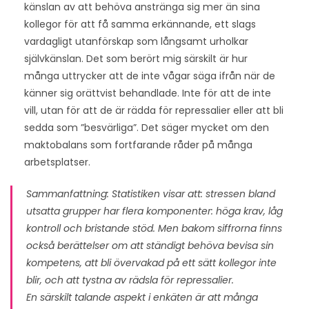
känslan av att behöva anstränga sig mer än sina
kollegor för att få samma erkännande, ett slags
vardagligt utanförskap som långsamt urholkar
självkänslan. Det som berört mig särskilt är hur
många uttrycker att de inte vågar säga ifrån när de
känner sig orättvist behandlade. Inte för att de inte
vill, utan för att de är rädda för repressalier eller att bli
sedda som ”besvärliga”. Det säger mycket om den
maktobalans som fortfarande råder på många
arbetsplatser.
Sammanfattning: Statistiken visar att: stressen bland
utsatta grupper har flera komponenter: höga krav, låg
kontroll och bristande stöd. Men bakom siffrorna finns
också berättelser om att ständigt behöva bevisa sin
kompetens, att bli övervakad på ett sätt kollegor inte
blir, och att tystna av rädsla för repressalier.
En särskilt talande aspekt i enkäten är att många