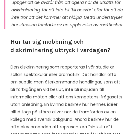
uppger att de avstår från att agera när de utsätts för
diskriminering, för att inte bli ”till besvär” eller för att de
inte tror att det kommer att hjälpa. Detta understryker
hur stressen förstärks av en upplevelse av maktlöshet​.
Hur tar sig mobbning och
diskriminering uttryck i vardagen?
Den diskriminering som rapporteras i vår studie är
sällan spektakulär eller dramatisk. Det handlar ofta
om subtila men återkommande handlingar, som att
bli förbigången vid beslut, inte bli inbjuden till
informella möten eller att ens kompetens ifrågasätts
utan anledning. En kvinna beskrev hur hennes idéer
alltid togs på större allvar när de framfördes av en
kollega med svensk bakgrund. Andra beskrev hur de
ofta blev ombedda att representera ”sin kultur” i