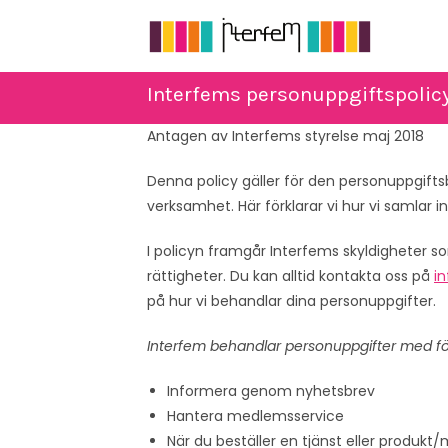
Hoppa
till
innehållet
Interfems personuppgiftspolic
Antagen av Interfems styrelse maj 2018
Denna policy gäller för den personuppgift
verksamhet. Här förklarar vi hur vi samlar 
I policyn framgår Interfems skyldigheter 
rättigheter. Du kan alltid kontakta oss på
i
på hur vi behandlar dina personuppgifter.
Interfem behandlar personuppgifter med f
Informera genom nyhetsbrev
Hantera medlemsservice
När du beställer en tjänst eller produkt/