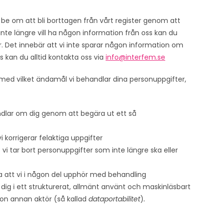
r be om att bli borttagen från vårt register genom att
inte längre vill ha någon information från oss kan du
ter. Det innebär att vi inte sparar någon information om
ss kan du alltid kontakta oss via
info@interfem.se
ch med vilket ändamål vi behandlar dina personuppgifter,
handlar om dig genom att begära ut ett så
 vi korrigerar felaktiga uppgifter
tt vi tar bort personuppgifter som inte längre ska eller
äga att vi i någon del upphör med behandling
 dig i ett strukturerat, allmänt använt och maskinläsbart
gon annan aktör (så kallad
dataportabilitet
)
.