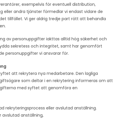
erantörer, exempelvis för eventuell distribution,
ller andra tjänster förmedlar vi endast vidare de
t tillfället. Vi ger aldrig tredje part rätt att behandla
en.
ering av personupp­gifter iakttas alltid hög säkerhet och
kydda sekretess och integritet, samt har genomfört
de personuppgifter vi ansvarar för.
ang
ftet att rekrytera nya medarbetare. Den lagliga
iftsägare som deltar i en rekrytering informeras om att
ifterna med syftet att genomföra en
tad rekryteringsprocess eller avslutad anställning.
r avslutad anställning,