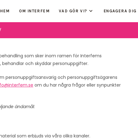
HEM
OM INTERFEM
VAD GÖR VI?
ENGAGERA DIG
y
sbehandling som sker inom ramen för Interfems
in, behandlar och skyddar personuppgifter.
som personuppgiftsansvarig och personuppgiftsägarens
nfo@interfem.se
om du har några frågor eller synpunkter
öljande ändamål:
material som erbjuds via våra olika kanaler.