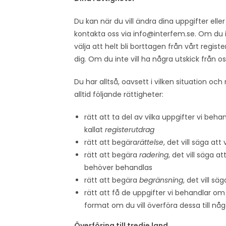
Du kan när du vill ändra dina uppgifter elle
kontakta oss via
info@interfem.se
. Om du 
välja att helt bli borttagen från vårt regis
dig. Om du inte vill ha några utskick från o
Du har alltså, oavsett i vilken situation o
alltid följande rättigheter:
rätt att ta del av vilka uppgifter vi be
kallat
registerutdrag
rätt att begära
rättelse
, det vill säga att
rätt att begära
radering
, det vill säga a
behöver behandlas
rätt att begära
begränsning
, det vill s
rätt att få de uppgifter vi behandlar om
format om du vill överföra dessa till nå
Överföring till tredje land