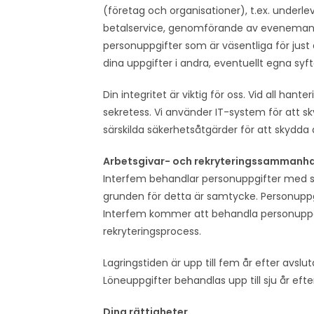
(företag och organisationer), t.ex. underlev
betalservice, genomförande av evenemang e
personuppgifter som är väsentliga för just de
dina uppgifter i andra, eventuellt egna syft
Din integritet är viktig för oss. Vid all hant
sekretess. Vi använder IT-system för att s
särskilda säkerhetsåtgärder för att skydda 
Arbetsgivar- och rekryteringssammanh
Interfem behandlar personuppgifter med sy
grunden för detta är samtycke. Personuppg
Interfem kommer att behandla personuppg
rekryteringsprocess.
Lagringstiden är upp till fem år efter avslu
Löneuppgifter behandlas upp till sju år efte
Dina rättigheter