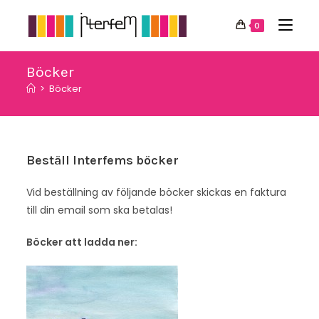
Hoppa
till
0
innehållet
Böcker
>
Böcker
Beställ Interfems böcker
Vid beställning av följande böcker skickas en faktura
till din email som ska betalas!
Böcker att ladda ner: